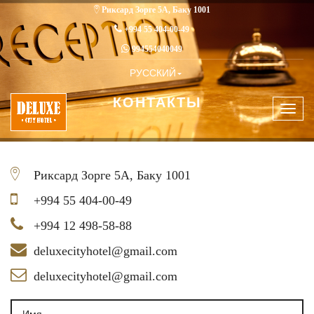
Риксард Зорге 5А, Баку 1001
+994 55 404-00-49
994554040049
РУССКИЙ
КОНТАКТЫ
Togg
navig
Риксард Зорге 5А, Баку 1001
+994 55 404-00-49
+994 12 498-58-88
deluxecityhotel@gmail.com
deluxecityhotel@gmail.com