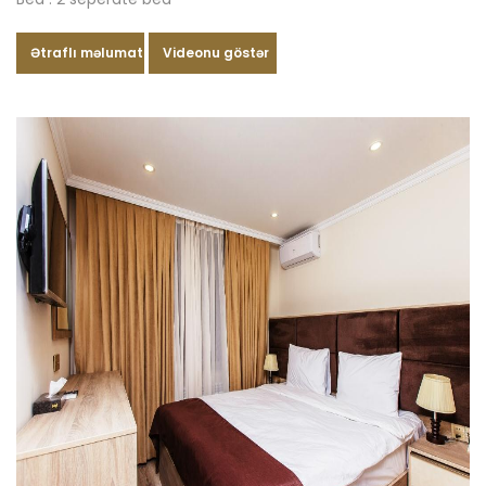
Ətraflı məlumat
Videonu göstər