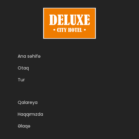
Ana səhifə
Otaq
Tur
Qalareya
Haqqımızda
Əlaqə