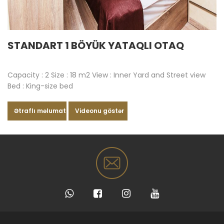
STANDART 1 BÖYÜK YATAQLI OTAQ
Capacity : 2 Size : 18 m2 View : Inner Yard and Street view
Bed : King-size bed
Ətraflı məlumat
Videonu göstər